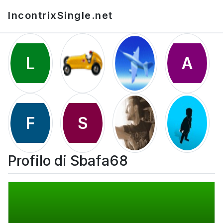
IncontrixSingle.net
L
A
F
S
Profilo di Sbafa68